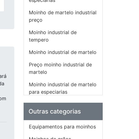
especiarias
Moinho de martelo industrial
preço
Moinho industrial de
tempero
Moinho industrial de martelo
Preço moinho industrial de
martelo
ará
da
Moinho industrial de martelo
para especiarias
com
Mini Fábrica De Ração
Outras categorias
Mini Fábrica De Ração
Animal
Equipamentos para moinhos
Misturador De Ração