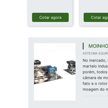
Cotar agora
Cotar ag
MOINHO
ASTECMA EQUIP
No mercado, 
martelo indust
porém, todos 
câmara de mo
fato e o roto
moagem do mat