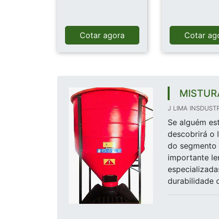
Cotar agora
Cotar ag
MISTUR
J LIMA INSDUSTR
Se alguém est
descobrirá o 
do segmento 
importante l
especializada
durabilidade d