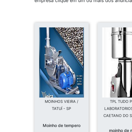
empresa clique em um ou mais dos anuncian
MOINHOS VIEIRA /
TPL TUDO 
TATUÍ - SP
LABORATORIOS
CAETANO DO S
Moinho de tempero
moinho de m