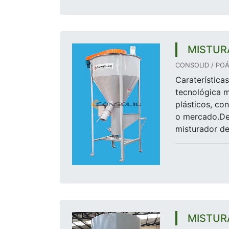
MISTUR
CONSOLID / POÁ
Caraterística
tecnológica ma
plásticos, co
o mercado.Dev
misturador de
MISTUR