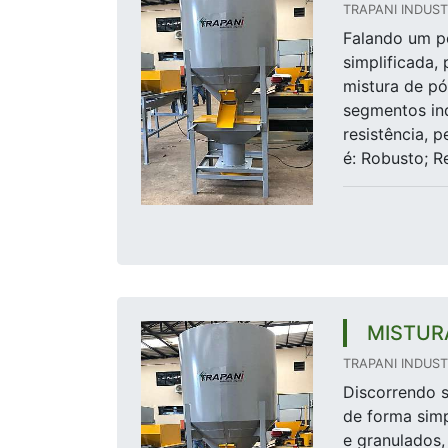
TRAPANI INDUSTR
Falando um p
simplificada,
mistura de pó
segmentos ind
resistência, 
é: Robusto; Re
MISTUR
TRAPANI INDUSTR
Discorrendo 
de forma simp
e granulados,