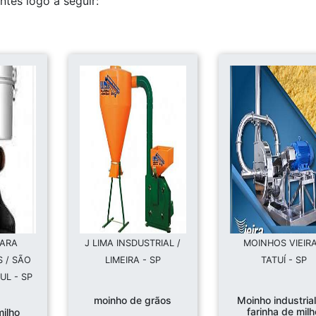
tes logo a seguir:
PARA
J LIMA INSDUSTRIAL /
MOINHOS VIEIRA
 / SÃO
LIMEIRA - SP
TATUÍ - SP
UL - SP
moinho de grãos
Moinho industria
farinha de milh
ilho