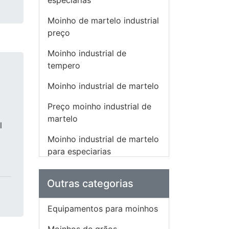
especiarias
o
Moinho de martelo industrial
preço
Moinho industrial de
tempero
Moinho industrial de martelo
Preço moinho industrial de
martelo
l
Moinho industrial de martelo
para especiarias
Mini Fábrica De Ração
Outras categorias
Mini Fábrica De Ração
Animal
Equipamentos para moinhos
Misturador De Ração