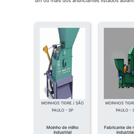
um ou mais dos anunciantes listados adiant
MOINHOS TIGRE / SÃO
MOINHOS TIGR
PAULO - SP
PAULO - 
Moinho de milho
Fabricante de 
industrial
industria