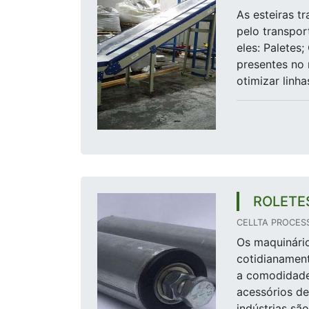
As esteiras t
pelo transpor
eles: Paletes
presentes no
otimizar linh
ROLETE
CELLTA PROCES
Os maquinário
cotidianament
a comodidade,
acessórios de
indústrias sã