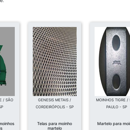
e:
E / SÃO
GENESIS METAIS /
MOINHOS TIGRE /
SP
CORDEIRÓPOLIS - SP
PAULO - SP
moinhos
Telas para moinho
Martelo para mo
is
martelo