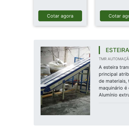
Cotar agora
Cotar ag
ESTEIR
TMR AUTOMAÇÃO
A esteira tr
principal atr
de materiais,
maquinário é 
Alumínio extr