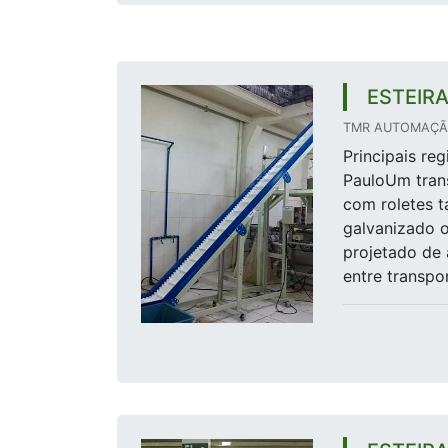
ESTEIR
TMR AUTOMAÇÃO
Principais re
PauloUm trans
com roletes 
galvanizado o
projetado de 
entre transpo