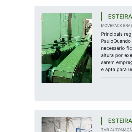
ESTEIR
MOVEPACK BRAS
Principais re
PauloQuando s
necessário fi
altura por ex
serem emprega
e apta para us
ESTEIR
TMR AUTOMAÇÃO