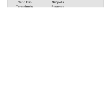
Cabo Frio
Nilópolis
Teresópolis
Resende
JP MOINHOS - Cotações rápidas com dezenas de
empresas.
Início
Produtos
Quem somos
Faça parte
Copyright © JP MOINHOS. (Lei 9610 de