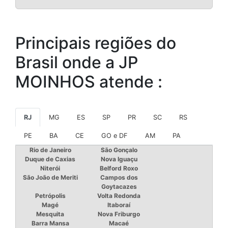
Principais regiões do
Brasil onde a JP
MOINHOS atende :
RJ
MG
ES
SP
PR
SC
RS
PE
BA
CE
GO e DF
AM
PA
Rio de Janeiro
São Gonçalo
Duque de Caxias
Nova Iguaçu
Niterói
Belford Roxo
São João de Meriti
Campos dos
Goytacazes
Petrópolis
Volta Redonda
Magé
Itaboraí
Mesquita
Nova Friburgo
Barra Mansa
Macaé