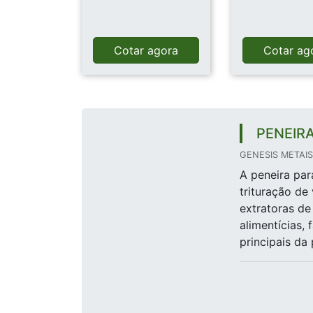
Cotar agora
Cotar ag
PENEIR
GENESIS METAIS
A peneira par
trituração de
extratoras de 
alimentícias, 
principais da 