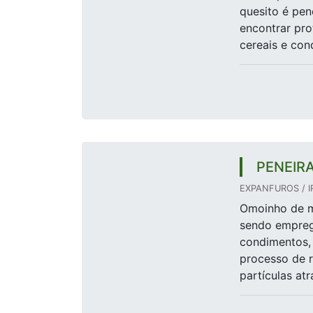
quesito é pen
encontrar pr
cereais e cond
PENEIR
EXPANFUROS / I
Omoinho de m
sendo empreg
condimentos, 
processo de 
partículas atr