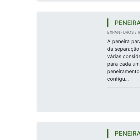
PENEIR
EXPANFUROS / I
A peneira par
da separação 
várias consid
para cada uma
peneiramento.
configu...
PENEIR