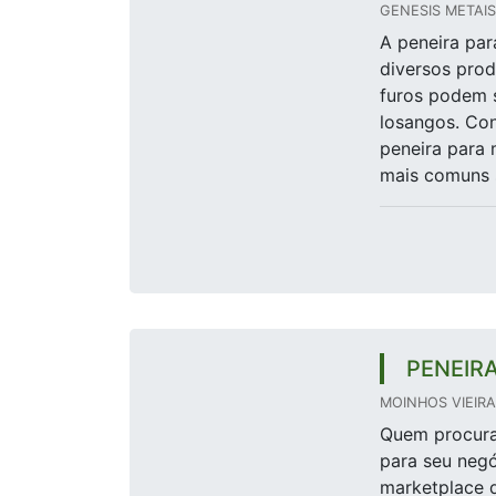
GENESIS METAIS
A peneira par
diversos pro
furos podem s
losangos. Co
peneira para 
mais comuns s
PENEIR
MOINHOS VIEIRA 
Quem procura 
para seu neg
marketplace d