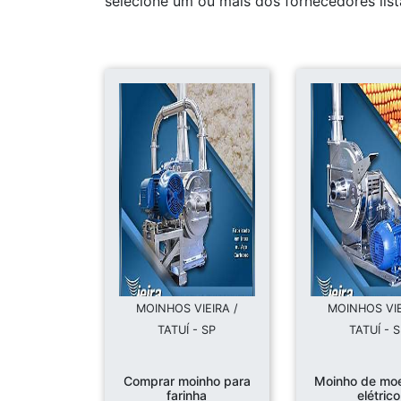
selecione um ou mais dos fornecedores lis
MOINHOS VIEIRA /
MOINHOS VIE
TATUÍ - SP
TATUÍ - 
Comprar moinho para
Moinho de moe
farinha
elétrico