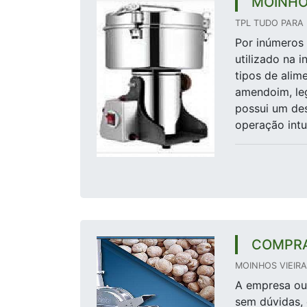
MOINHO
TPL TUDO PARA 
Por inúmeros
utilizado na 
tipos de alim
amendoim, leg
possui um de
operação intuit
COMPRA
MOINHOS VIEIRA 
A empresa ou 
sem dúvidas, 