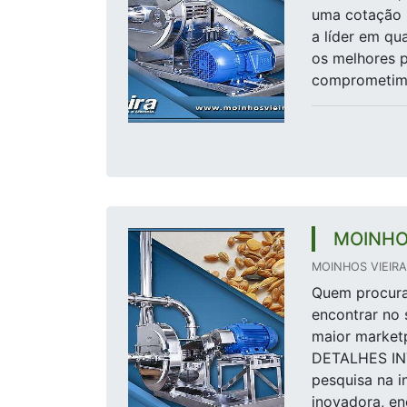
uma cotação 
a líder em q
os melhores p
comprometime
MOINHO
MOINHOS VIEIRA 
Quem procura 
encontrar no 
maior marketp
DETALHES I
pesquisa na i
inovadora, en