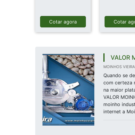
Cotar agora
Cotar ag
VALOR 
MOINHOS VIEIRA 
Quando se des
com certeza 
na maior pla
VALOR MOINH
moinho indust
internet a Moi