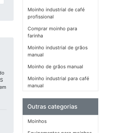
Moinho industrial de café
profissional
Comprar moinho para
farinha
Moinho industrial de grãos
manual
Moinho de grãos manual
do
Moinho industrial para café
IS
manual
uem
Moinho manual para grãos
Outras categorias
Moinho industrial para
farinha preço
Moinhos
Moinho para café manual