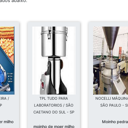
tados abaixo:
IRA /
TPL TUDO PARA
NOCELLI MÁQUINA
SP
LABORATORIOS / SÃO
SÃO PAULO - S
CAETANO DO SUL - SP
r milho
Moinho pedra
moinho de moer milho