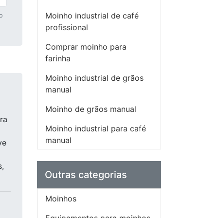
Moinho industrial de café
o
profissional
Comprar moinho para
farinha
Moinho industrial de grãos
manual
Moinho de grãos manual
ra
Moinho industrial para café
manual
ve
Moinho manual para grãos
s,
Outras categorias
Moinho industrial para
farinha preço
Moinhos
Moinho para café manual