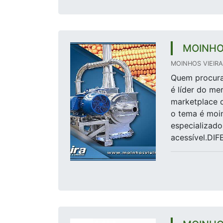
MOINHO
MOINHOS VIEIRA 
Quem procura 
é líder do me
marketplace d
o tema é moin
especializad
acessível.DI