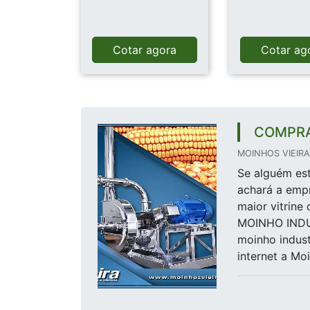
Cotar agora
Cotar ag
COMPRA
MOINHOS VIEIRA 
Se alguém est
achará a emp
maior vitrin
MOINHO INDU
moinho indust
internet a Moi