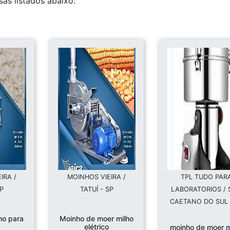
as listados abaixo:
IRA /
MOINHOS VIEIRA /
TPL TUDO PAR
SP
TATUÍ - SP
LABORATORIOS /
CAETANO DO SUL 
ho para
Moinho de moer milho
elétrico
moinho de moer m