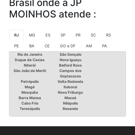
Brasil onde a JP
MOINHOS atende :
RJ
MG
ES
SP
PR
SC
RS
PE
BA
CE
GO e DF
AM
PA
Rio de Janeiro
São Gonçalo
Duque de Caxias
Nova Iguaçu
Niterói
Belford Roxo
São João de Meriti
Campos dos
Goytacazes
Petrópolis
Volta Redonda
Magé
Itaboraí
Mesquita
Nova Friburgo
Barra Mansa
Macaé
Cabo Frio
Nilópolis
Teresópolis
Resende