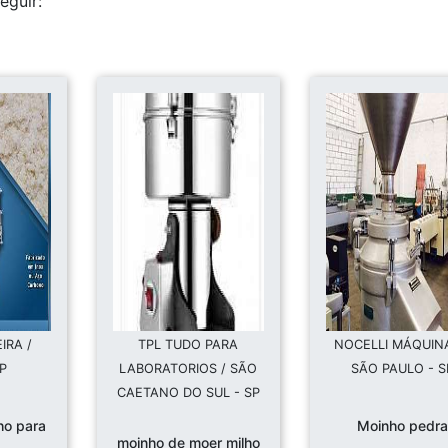
eguir:
IRA /
TPL TUDO PARA
NOCELLI MÁQUINA
SP
LABORATORIOS / SÃO
SÃO PAULO - S
CAETANO DO SUL - SP
ho para
Moinho pedra
moinho de moer milho