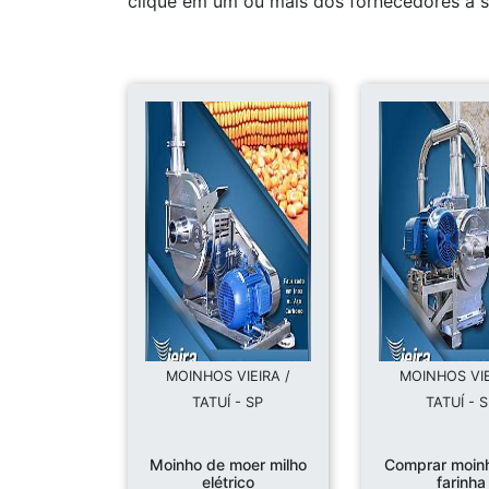
clique em um ou mais dos fornecedores a s
MOINHOS VIEIRA /
MOINHOS VIE
TATUÍ - SP
TATUÍ - 
Moinho de moer milho
Comprar moin
elétrico
farinha