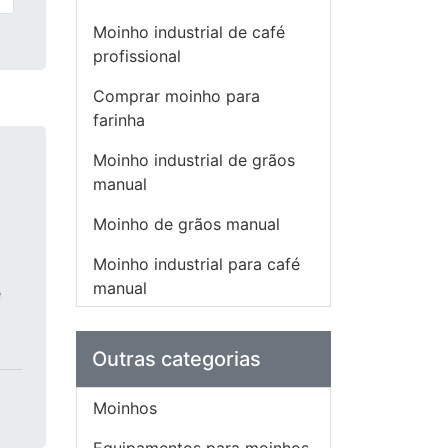
Moinho industrial de café
profissional
Comprar moinho para
farinha
Moinho industrial de grãos
manual
Moinho de grãos manual
Moinho industrial para café
manual
e
Moinho manual para grãos
Outras categorias
Moinho industrial para
farinha preço
Moinhos
Moinho para café manual