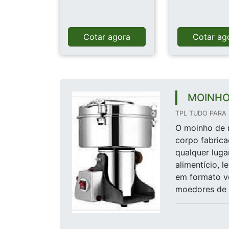
Cotar agora
Cotar ag
MOINHO
TPL TUDO PARA 
O moinho de m
corpo fabrica
qualquer luga
alimentício,
em formato ve
moedores de e