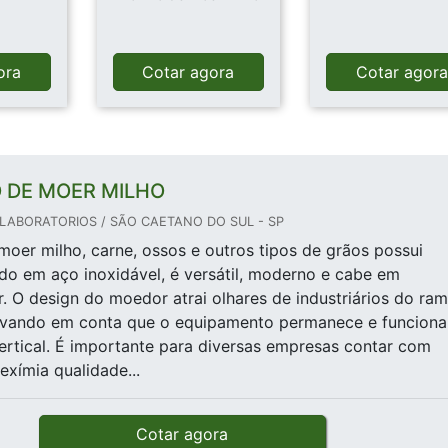
ora
Cotar agora
Cotar agor
 DE MOER MILHO
LABORATORIOS / SÃO CAETANO DO SUL - SP
oer milho, carne, ossos e outros tipos de grãos possui
do em aço inoxidável, é versátil, moderno e cabe em
r. O design do moedor atrai olhares de industriários do ra
 levando em conta que o equipamento permanece e funciona
rtical. É importante para diversas empresas contar com
xímia qualidade...
Cotar agora