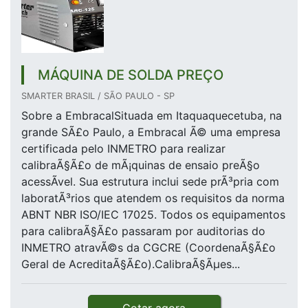
MÁQUINA DE SOLDA PREÇO
SMARTER BRASIL / SÃO PAULO - SP
Sobre a EmbracalSituada em Itaquaquecetuba, na
grande SÃ£o Paulo, a Embracal Ã© uma empresa
certificada pelo INMETRO para realizar
calibraÃ§Ã£o de mÃ¡quinas de ensaio preÃ§o
acessÃ­vel. Sua estrutura inclui sede prÃ³pria com
laboratÃ³rios que atendem os requisitos da norma
ABNT NBR ISO/IEC 17025. Todos os equipamentos
para calibraÃ§Ã£o passaram por auditorias do
INMETRO atravÃ©s da CGCRE (CoordenaÃ§Ã£o
Geral de AcreditaÃ§Ã£o).CalibraÃ§Ãµes...