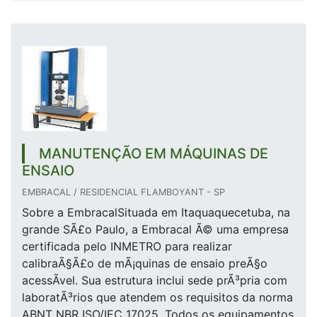
MANUTENÇÃO EM MÁQUINAS DE
ENSAIO
EMBRACAL / RESIDENCIAL FLAMBOYANT - SP
Sobre a EmbracalSituada em Itaquaquecetuba, na
grande SÃ£o Paulo, a Embracal Ã© uma empresa
certificada pelo INMETRO para realizar
calibraÃ§Ã£o de mÃ¡quinas de ensaio preÃ§o
acessÃ­vel. Sua estrutura inclui sede prÃ³pria com
laboratÃ³rios que atendem os requisitos da norma
ABNT NBR ISO/IEC 17025. Todos os equipamentos