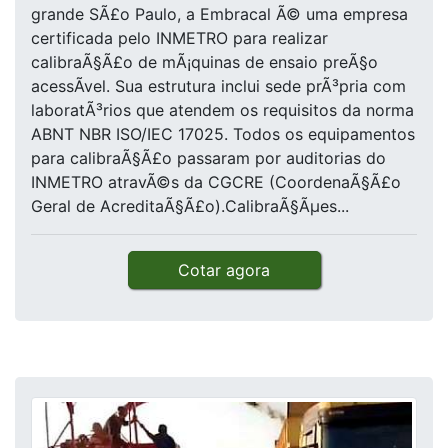
grande SÃ£o Paulo, a Embracal Ã© uma empresa
certificada pelo INMETRO para realizar
calibraÃ§Ã£o de mÃ¡quinas de ensaio preÃ§o
acessÃ­vel. Sua estrutura inclui sede prÃ³pria com
laboratÃ³rios que atendem os requisitos da norma
ABNT NBR ISO/IEC 17025. Todos os equipamentos
para calibraÃ§Ã£o passaram por auditorias do
INMETRO atravÃ©s da CGCRE (CoordenaÃ§Ã£o
Geral de AcreditaÃ§Ã£o).CalibraÃ§Ãµes...
Cotar agora