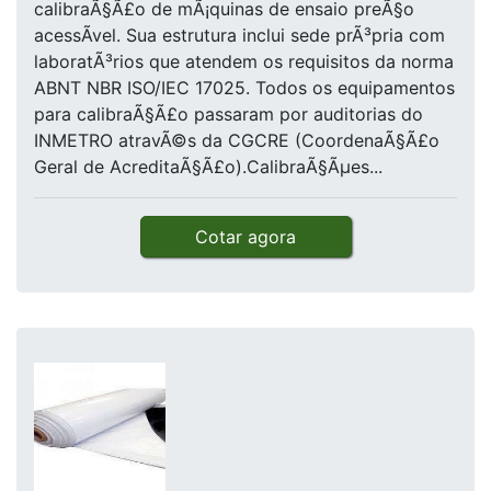
calibraÃ§Ã£o de mÃ¡quinas de ensaio preÃ§o
acessÃ­vel. Sua estrutura inclui sede prÃ³pria com
laboratÃ³rios que atendem os requisitos da norma
ABNT NBR ISO/IEC 17025. Todos os equipamentos
para calibraÃ§Ã£o passaram por auditorias do
INMETRO atravÃ©s da CGCRE (CoordenaÃ§Ã£o
Geral de AcreditaÃ§Ã£o).CalibraÃ§Ãµes...
Cotar agora