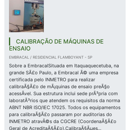
CALIBRAÇÃO DE MÁQUINAS DE
ENSAIO
EMBRACAL / RESIDENCIAL FLAMBOYANT - SP
Sobre a EmbracalSituada em Itaquaquecetuba, na
grande SÃ£o Paulo, a Embracal Ã© uma empresa
certificada pelo INMETRO para realizar
calibraÃ§Ã£o de mÃ¡quinas de ensaio preÃ§o
acessÃ­vel. Sua estrutura inclui sede prÃ³pria com
laboratÃ³rios que atendem os requisitos da norma
ABNT NBR ISO/IEC 17025. Todos os equipamentos
para calibraÃ§Ã£o passaram por auditorias do
INMETRO atravÃ©s da CGCRE (CoordenaÃ§Ã£o
Geral de AcreditaÃ§Ã£o).CalibraÃ§Ãµes...