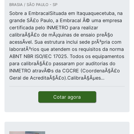
BRASIA / SÃO PAULO - SP
Sobre a EmbracalSituada em Itaquaquecetuba, na
grande SÃ£o Paulo, a Embracal Ã© uma empresa
certificada pelo INMETRO para realizar
calibraÃ§Ã£o de mÃ¡quinas de ensaio preÃ§o
acessÃ­vel. Sua estrutura inclui sede prÃ³pria com
laboratÃ³rios que atendem os requisitos da norma
ABNT NBR ISO/IEC 17025. Todos os equipamentos
para calibraÃ§Ã£o passaram por auditorias do
INMETRO atravÃ©s da CGCRE (CoordenaÃ§Ã£o
Geral de AcreditaÃ§Ã£o).CalibraÃ§Ãµes...
Cotar agora