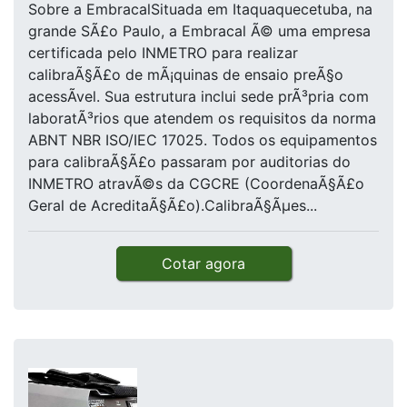
Sobre a EmbracalSituada em Itaquaquecetuba, na
grande SÃ£o Paulo, a Embracal Ã© uma empresa
certificada pelo INMETRO para realizar
calibraÃ§Ã£o de mÃ¡quinas de ensaio preÃ§o
acessÃ­vel. Sua estrutura inclui sede prÃ³pria com
laboratÃ³rios que atendem os requisitos da norma
ABNT NBR ISO/IEC 17025. Todos os equipamentos
para calibraÃ§Ã£o passaram por auditorias do
INMETRO atravÃ©s da CGCRE (CoordenaÃ§Ã£o
Geral de AcreditaÃ§Ã£o).CalibraÃ§Ãµes...
Cotar agora