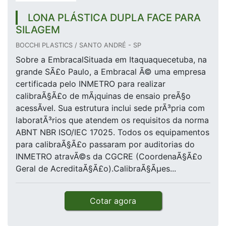
LONA PLÁSTICA DUPLA FACE PARA
SILAGEM
BOCCHI PLASTICS / SANTO ANDRÉ - SP
Sobre a EmbracalSituada em Itaquaquecetuba, na
grande SÃ£o Paulo, a Embracal Ã© uma empresa
certificada pelo INMETRO para realizar
calibraÃ§Ã£o de mÃ¡quinas de ensaio preÃ§o
acessÃ­vel. Sua estrutura inclui sede prÃ³pria com
laboratÃ³rios que atendem os requisitos da norma
ABNT NBR ISO/IEC 17025. Todos os equipamentos
para calibraÃ§Ã£o passaram por auditorias do
INMETRO atravÃ©s da CGCRE (CoordenaÃ§Ã£o
Geral de AcreditaÃ§Ã£o).CalibraÃ§Ãµes...
Cotar agora