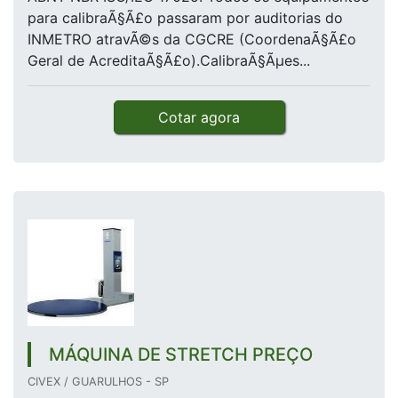
para calibraÃ§Ã£o passaram por auditorias do
INMETRO atravÃ©s da CGCRE (CoordenaÃ§Ã£o
Geral de AcreditaÃ§Ã£o).CalibraÃ§Ãµes...
Cotar agora
MÁQUINA DE STRETCH PREÇO
CIVEX / GUARULHOS - SP